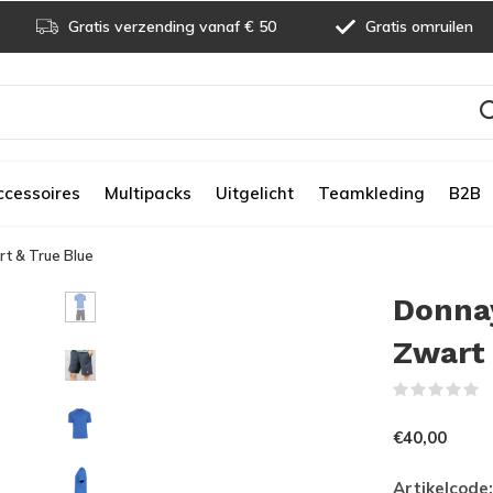
Gratis verzending vanaf € 50
Gratis omruilen
ccessoires
Multipacks
Uitgelicht
Teamkleding
B2B
rt & True Blue
Donnay
Zwart 
(
€40,00
Artikelcode: