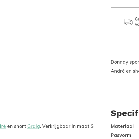
Gr
Va
Donnay sport
André en sh
Specif
ré
en short
Graig
. Verkrijgbaar in maat S
Materiaal
Pasvorm