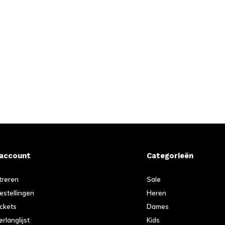
 account
Categorieën
treren
Sale
bestellingen
Heren
ickets
Dames
erlanglijst
Kids