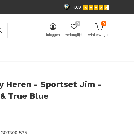
4.69
0
0
inloggen
verlanglijst
winkelwagen
 Heren - Sportset Jim -
& True Blue
0)
303300-535