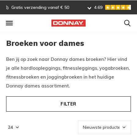
Gratis omruilen
4.69
Vóór 13:00 uur besteld, vo
Broeken voor dames
Ben jij op zoek naar Donnay dames broeken? Hier vind
je alle hardloopleggings, fitnessleggings, yogabroeken,
fitnessbroeken en joggingbroeken in het huidige
Donnay dames assortiment.
FILTER