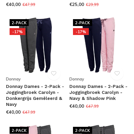
€40,00
€25,00
€47,99
€29,99
2-PACK
2-PACK
-17%
-17%
Donnay
Donnay
Donnay Dames - 2-Pack -
Donnay Dames - 2-Pack -
Joggingbroek Carolyn -
Joggingbroek Carolyn -
Donkergrijs Gemêleerd &
Navy & Shadow Pink
Navy
€40,00
€47,99
€40,00
€47,99
2-PACK
2-PACK