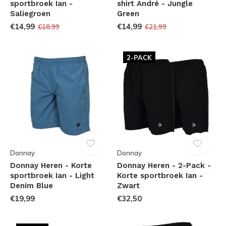
sportbroek Ian -
shirt André - Jungle
Saliegroen
Green
€14,99
€14,99
€18,99
€21,99
2-PACK
Donnay
Donnay
Donnay Heren - Korte
Donnay Heren - 2-Pack -
sportbroek Ian - Light
Korte sportbroek Ian -
Denim Blue
Zwart
€19,99
€32,50