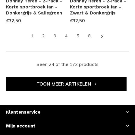
Donnay Heren - 2-Pack -
Donnay Heren - 2-Pack -
Korte sportbroek Ian -
Korte sportbroek Ian -
Donkergrijs & Saliegroen
Zwart & Donkergrijs
€32,50
€32,50
1
2
3
4
5
8
Seen 24 of the 172 products
TOON MEER ARTIKELEN
Klantenservice
Mijn account