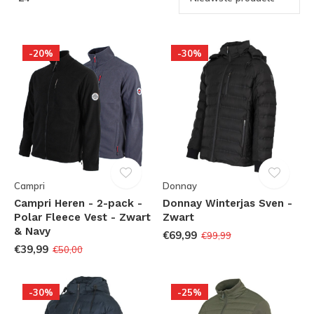
-20%
-30%
Campri
Donnay
Campri Heren - 2-pack -
Donnay Winterjas Sven -
Polar Fleece Vest - Zwart
Zwart
& Navy
€69,99
€99,99
€39,99
€50,00
-30%
-25%