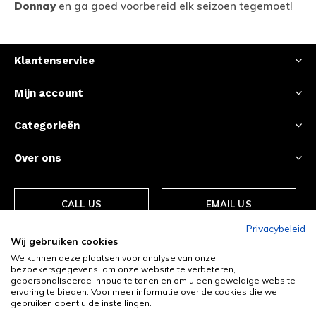
Donnay
en ga goed voorbereid elk seizoen tegemoet!
Klantenservice
Mijn account
Categorieën
Over ons
CALL US
EMAIL US
Privacybeleid
Wij gebruiken cookies
We kunnen deze plaatsen voor analyse van onze
bezoekersgegevens, om onze website te verbeteren,
gepersonaliseerde inhoud te tonen en om u een geweldige website-
ervaring te bieden. Voor meer informatie over de cookies die we
gebruiken opent u de instellingen.