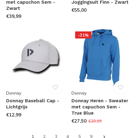
met capuchon Sem -
Joggingsuit Finn - Zwart
Zwart
€55,00
€39,99
-31%
Donnay
Donnay
Donnay Baseball Cap -
Donnay Heren - Sweater
Lichtgrijs
met capuchon Sem -
True Blue
€12,99
€27,50
€39,99
1
2
3
4
5
9