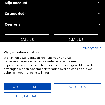
Mijn account
Categorieën
Over ons
CALL US
EMAIL US
Privacybeleid
Wij gebruiken cookies
We kunnen deze plaatsen voor analyse van onze
bezoekersgegevens, om onze website te verbeteren,
gepersonaliseerde inhoud te tonen en om u een geweldige website-
ervaring te bieden. Voor meer informatie over de cookies die we
gebruiken opent u de instellingen.
© Copyright
2026
- Theme By
DMWS
-
RSS-feed
ACCEPTEER ALLES
WEIGEREN
0
0
NEE, PAS AAN
inloggen
verlanglijst
winkelwagen