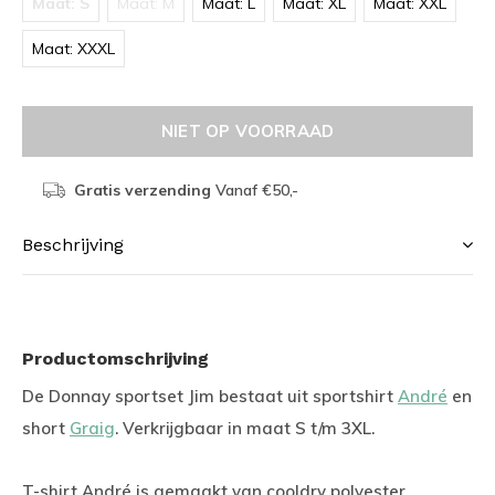
Maat: S
Maat: M
Maat: L
Maat: XL
Maat: XXL
Maat: XXXL
NIET OP VOORRAAD
Gratis verzending
Vanaf €50,-
Beschrijving
Productomschrijving
De Donnay sportset Jim bestaat uit sportshirt
André
en
short
Graig
. Verkrijgbaar in maat S t/m 3XL.
T-shirt André is gemaakt van cooldry polyester.