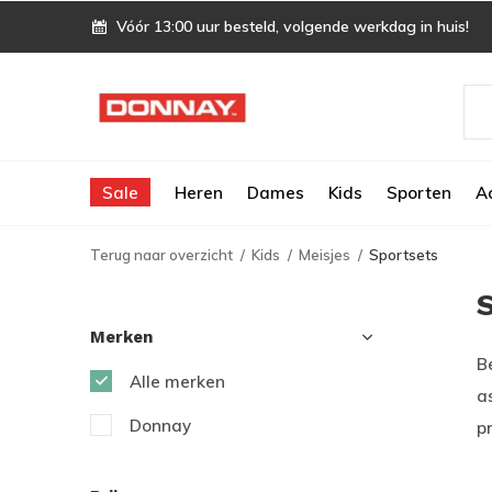
Vóór 13:00 uur besteld, volgende werkdag in huis!
Sale
Heren
Dames
Kids
Sporten
A
Terug naar overzicht
Kids
Meisjes
Sportsets
Merken
B
Alle merken
a
Donnay
pr