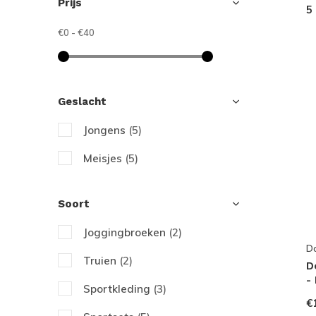
Prijs
5
€0
-
€40
Geslacht
Jongens
(5)
Meisjes
(5)
Soort
Joggingbroeken
(2)
D
Truien
(2)
D
- 
Sportkleding
(3)
€