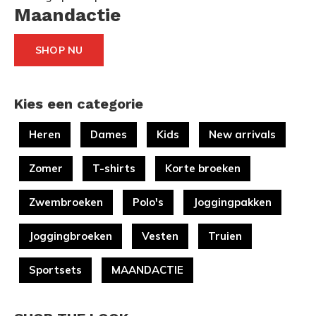
Maandactie
SHOP NU
Kies een categorie
Heren
Dames
Kids
New arrivals
Zomer
T-shirts
Korte broeken
Zwembroeken
Polo's
Joggingpakken
Joggingbroeken
Vesten
Truien
Sportsets
MAANDACTIE