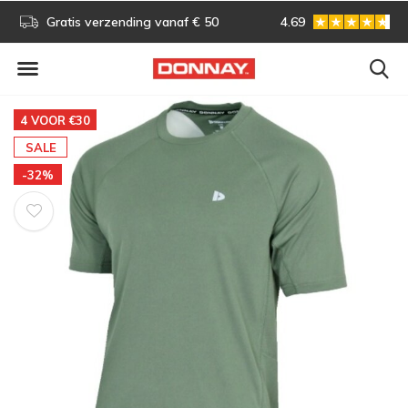
s!
Gratis verzending vanaf € 50
4.69
Gratis omruilen
4 VOOR €30
SALE
-32%