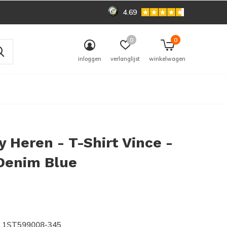
4.69
0
0
inloggen
verlanglijst
winkelwagen
 Heren - T-Shirt Vince -
 Denim Blue
0)
1ST599008-345