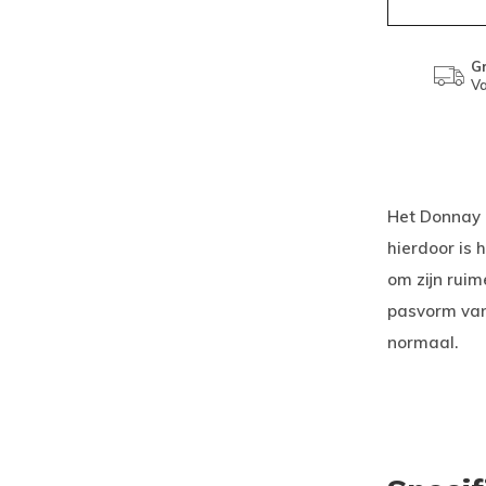
Gr
Va
Het Donnay 
hierdoor is 
om zijn ruim
pasvorm van
normaal.