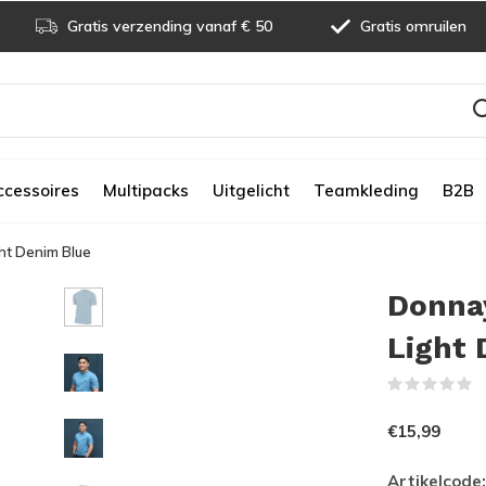
Gratis verzending vanaf € 50
Gratis omruilen
ccessoires
Multipacks
Uitgelicht
Teamkleding
B2B
ght Denim Blue
Donnay
Light
(
€15,99
Artikelcode: