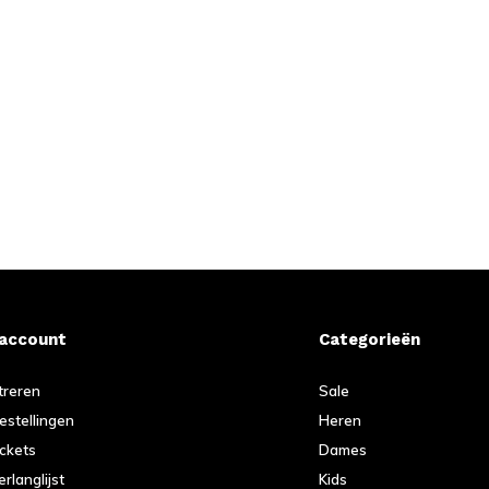
 account
Categorieën
treren
Sale
bestellingen
Heren
ickets
Dames
erlanglijst
Kids