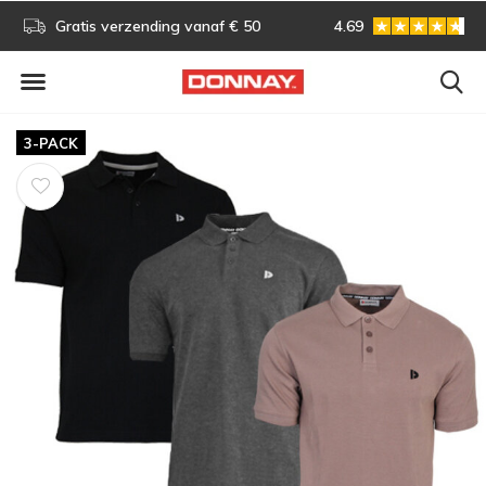
s!
Gratis verzending vanaf € 50
4.69
Gratis omruilen
3-PACK