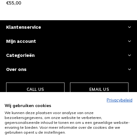
€55,00
Klantenservice
Mijn account
Categorieën
Over ons
CALL US
EMAIL US
Privacybeleid
Wij gebruiken cookies
We kunnen deze plaatsen voor analyse van onze
bezoekersgegevens, om onze website te verbeteren,
gepersonaliseerde inhoud te tonen en om u een geweldige website-
ervaring te bieden. Voor meer informatie over de cookies die we
gebruiken opent u de instellingen.