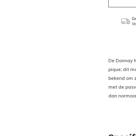
Gr
Va
De Donnay h
pique; dit m
bekend om z
met de pasv
dan normaal