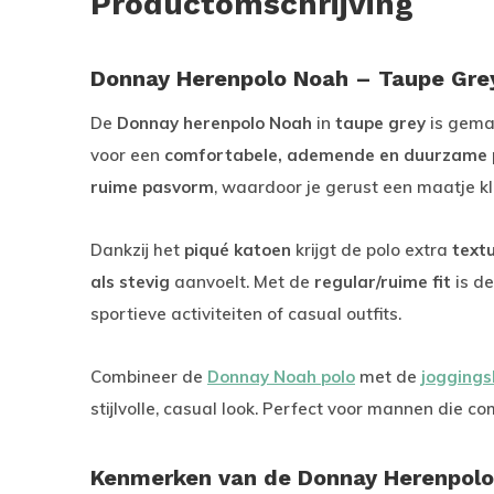
Productomschrijving
Donnay Herenpolo Noah – Taupe Gr
De
Donnay herenpolo Noah
in
taupe grey
is gema
voor een
comfortabele, ademende en duurzame 
ruime pasvorm
, waardoor je gerust een maatje kl
Dankzij het
piqué katoen
krijgt de polo extra
text
als stevig
aanvoelt. Met de
regular/ruime fit
is de
sportieve activiteiten of casual outfits.
Combineer de
Donnay Noah polo
met de
joggings
stijlvolle, casual look. Perfect voor mannen die co
Kenmerken van de Donnay Herenpolo