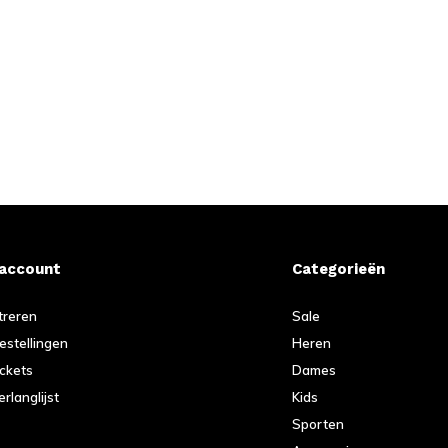
 account
Categorieën
treren
Sale
bestellingen
Heren
ickets
Dames
erlanglijst
Kids
Sporten