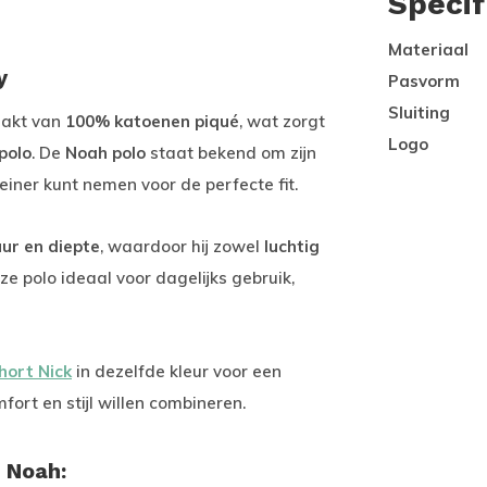
Specif
Materiaal
ey
Pasvorm
Sluiting
akt van
100% katoenen piqué
, wat zorgt
Logo
polo
. De
Noah polo
staat bekend om zijn
einer kunt nemen voor de perfecte fit.
uur en diepte
, waardoor hij zowel
luchtig
ze polo ideaal voor dagelijks gebruik,
hort Nick
in dezelfde kleur voor een
mfort en stijl willen combineren.
 Noah: