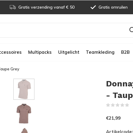
Gratis verzending vanaf € 50
Gratis omruilen
ccessoires
Multipacks
Uitgelicht
Teamkleding
B2B
Taupe Grey
Donnay
- Taup
(
€21,99
Artikelcode: