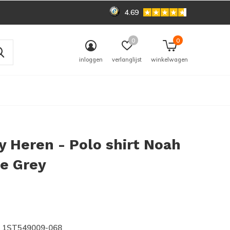
4.69
0
0
inloggen
verlanglijst
winkelwagen
 Heren - Polo shirt Noah
e Grey
0)
1ST549009-068