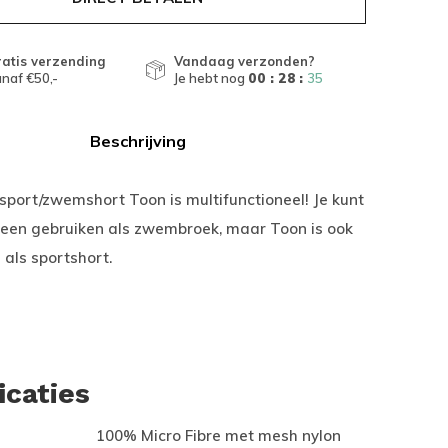
atis verzending
Vandaag verzonden?
naf €50,-
Je hebt nog
00 : 28 :
34
Beschrijving
port/zwemshort Toon is multifunctioneel! Je kunt
lleen gebruiken als zwembroek, maar Toon is ook
 als sportshort.
icaties
100% Micro Fibre met mesh nylon