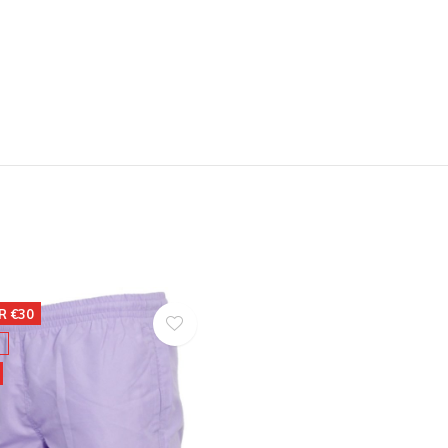
R €30