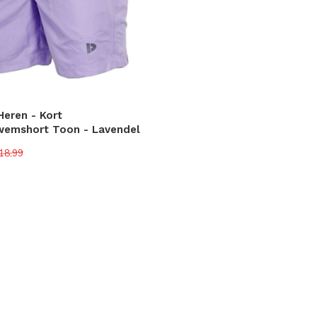
eren - Kort
wemshort Toon - Lavendel
18,99