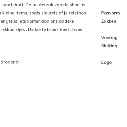
 sportshort. De achterzak van de short is
kleine items, zoals sleutels of je telefoon.
Pasvorm
engte is iets korter dan ons andere
Zakken
trekkoordjes . De korte broek heeft twee
Voering
Sluiting
eldrogend)
Logo