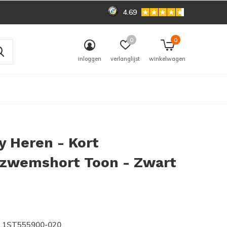
4.69
0
0
inloggen
verlanglijst
winkelwagen
 Heren - Kort
/zwemshort Toon - Zwart
0)
1ST555900-020