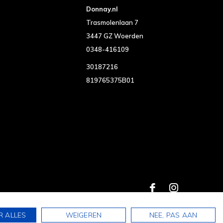
Donnay.nl
Trasmolenlaan 7
3447 GZ Woerden
0348-416109
30187216
819765375B01
R ALLES
WEIGEREN
NEE, PAS AAN