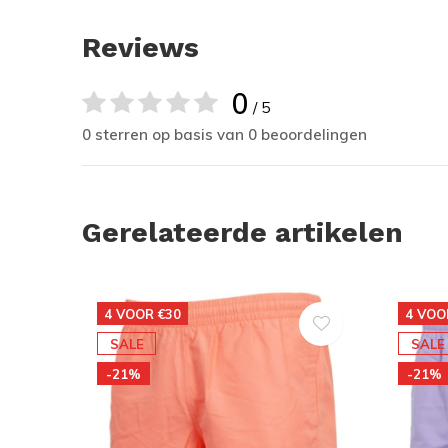
Reviews
0
/ 5
0 sterren op basis van 0 beoordelingen
Gerelateerde artikelen
4 VOOR €30
4 VOO
SALE
SALE
-21%
-21%