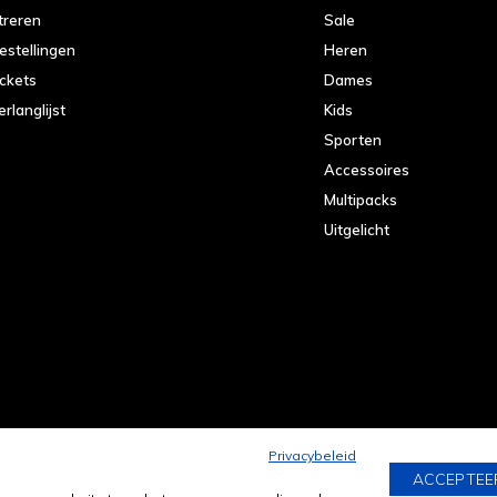
treren
Sale
bestellingen
Heren
ickets
Dames
erlanglijst
Kids
Sporten
Accessoires
Multipacks
Uitgelicht
Privacybeleid
ACCEPTEE