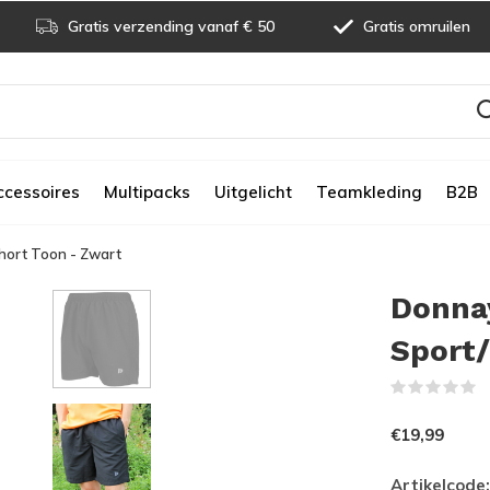
Gratis verzending vanaf € 50
Gratis omruilen
ccessoires
Multipacks
Uitgelicht
Teamkleding
B2B
hort Toon - Zwart
Donnay
Sport
(
€19,99
Artikelcode: