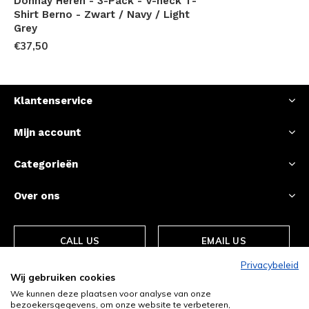
Donnay Heren - 3-Pack - V-neck T-
Shirt Berno - Zwart / Navy / Light
Grey
€37,50
Klantenservice
Mijn account
Categorieën
Over ons
CALL US
EMAIL US
Privacybeleid
Wij gebruiken cookies
We kunnen deze plaatsen voor analyse van onze
bezoekersgegevens, om onze website te verbeteren,