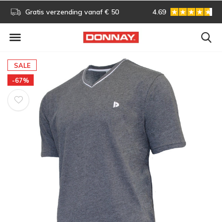
s!
Gratis verzending vanaf € 50
4.69
Gratis omruilen
SALE
-67%