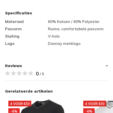
Specificaties
Materiaal
60% Katoen / 40% Polyester
Pasvorm
Ruime, comfortabele pasvorm
Sluiting
V-hals
Logo
Donnay merklogo
Reviews
0
/ 5
Gerelateerde artikelen
4 VOOR €30
4 VOOR €30
-6%
-6%