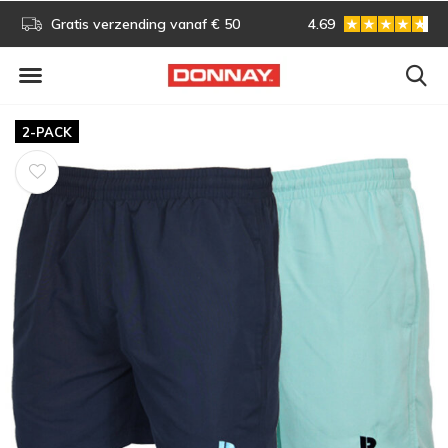
ending vanaf € 50
Gratis omruilen
4.69
2-PACK