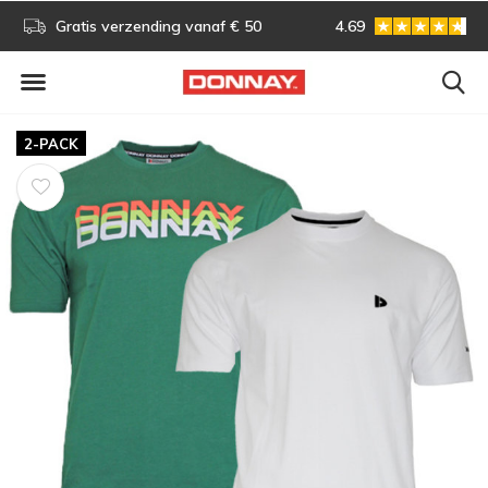
s!
Gratis verzending vanaf € 50
4.69
Gratis omruilen
2-PACK