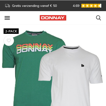
s!
Gratis verzending vanaf € 50
4.69
Gratis omruilen
2-PACK