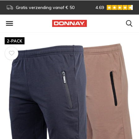
s!
Gratis verzending vanaf € 50
4.69
Gratis omruilen
2-PACK