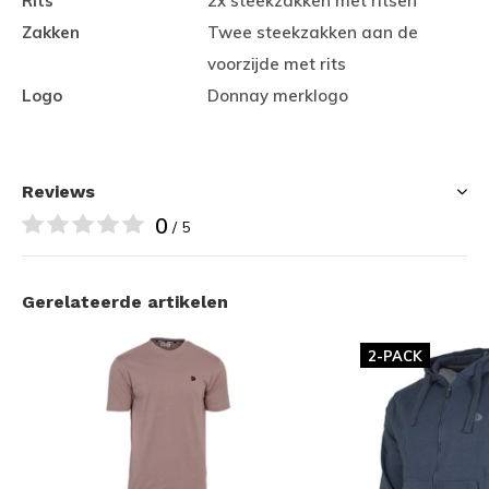
Rits
2x steekzakken met ritsen
Zakken
Twee steekzakken aan de
voorzijde met rits
Logo
Donnay merklogo
Reviews
0
/ 5
Gerelateerde artikelen
2-PACK