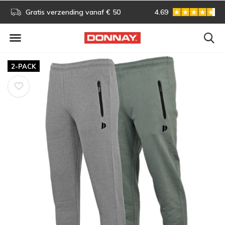
s!
Gratis verzending vanaf € 50
4.69
Gratis omruilen
2-PACK