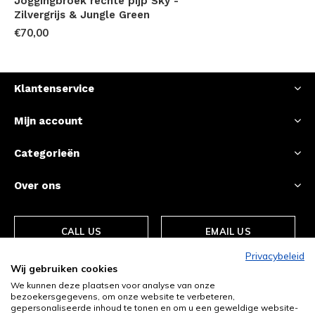
Joggingbroek rechte pijp Sky -
Zilvergrijs & Jungle Green
€70,00
Klantenservice
Mijn account
Categorieën
Over ons
CALL US
EMAIL US
Privacybeleid
Wij gebruiken cookies
We kunnen deze plaatsen voor analyse van onze
bezoekersgegevens, om onze website te verbeteren,
gepersonaliseerde inhoud te tonen en om u een geweldige website-