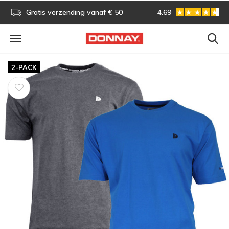
s!
Gratis verzending vanaf € 50
4.69
Gratis omruilen
2-PACK