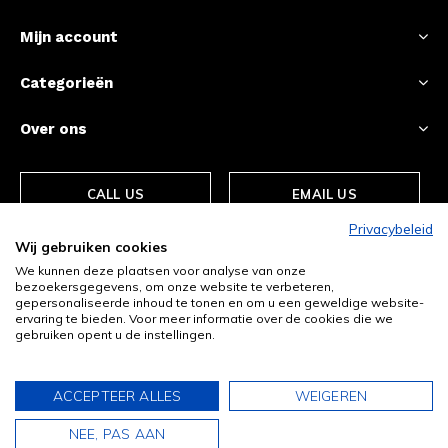
Mijn account
Categorieën
Over ons
CALL US
EMAIL US
Privacybeleid
Wij gebruiken cookies
We kunnen deze plaatsen voor analyse van onze
bezoekersgegevens, om onze website te verbeteren,
gepersonaliseerde inhoud te tonen en om u een geweldige website-
ervaring te bieden. Voor meer informatie over de cookies die we
gebruiken opent u de instellingen.
© Copyright
2026
- Theme By
DMWS
-
RSS-feed
ACCEPTEER ALLES
WEIGEREN
0
0
NEE, PAS AAN