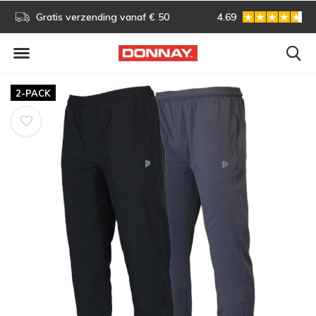
s!
Gratis verzending vanaf € 50
4.69
Gratis omruilen
2-PACK