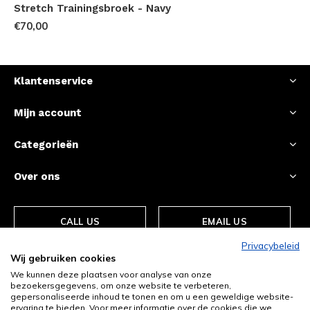
Stretch Trainingsbroek - Navy
€70,00
Klantenservice
Mijn account
Categorieën
Over ons
CALL US
EMAIL US
Privacybeleid
Wij gebruiken cookies
We kunnen deze plaatsen voor analyse van onze
bezoekersgegevens, om onze website te verbeteren,
gepersonaliseerde inhoud te tonen en om u een geweldige website-
ervaring te bieden. Voor meer informatie over de cookies die we