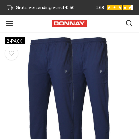
s!
Gratis verzending vanaf € 50
4.69
Gratis omruilen
2-PACK