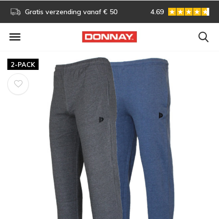
s!
Gratis verzending vanaf € 50
4.69
Gratis omruilen
2-PACK