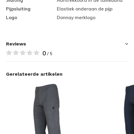
Sluiting
Aantrekkoord in de tailleband
Pijpsluiting
Elastiek onderaan de pijp
Logo
Donnay merklogo
Reviews
0
/ 5
Gerelateerde artikelen