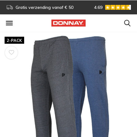
s!
Gratis verzending vanaf € 50
4.69
Gratis omruilen
2-PACK