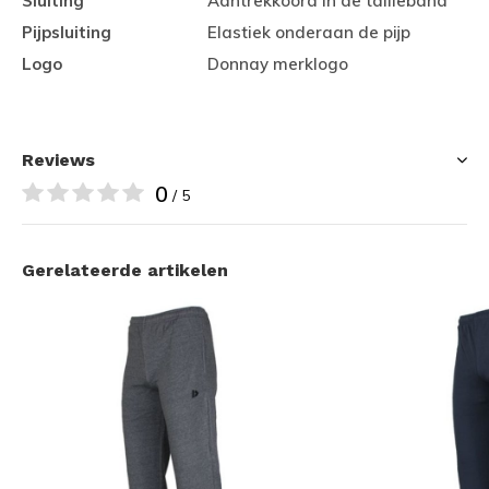
Sluiting
Aantrekkoord in de tailleband
Pijpsluiting
Elastiek onderaan de pijp
Logo
Donnay merklogo
Reviews
0
/ 5
Gerelateerde artikelen