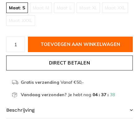
Maat: S
Maat: M
Maat: L
Maat: XL
Maat: XXL
Maat: XXXL
TOEVOEGEN AAN WINKELWAGEN
DIRECT BETALEN
Gratis verzending
Vanaf €50,-
Vandaag verzonden?
Je hebt nog
04 : 37 :
38
Beschrijving