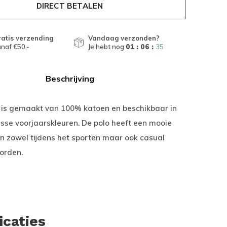
DIRECT BETALEN
atis verzending
Vandaag verzonden?
naf €50,-
Je hebt nog
01 : 06 :
34
Beschrijving
a is gemaakt van 100% katoen en beschikbaar in
sse voorjaarskleuren. De polo heeft een mooie
n zowel tijdens het sporten maar ook casual
orden.
icaties