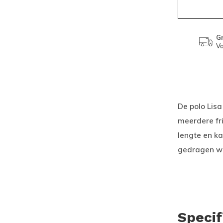
Gr
Va
De polo Lis
meerdere fri
lengte en ka
gedragen w
Specif