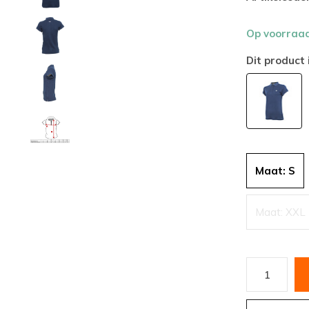
Op voorraa
Dit product 
Maat: S
Maat: XXL