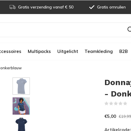
Gratis verzending vanaf € 50
Gratis omruilen
ccessoires
Multipacks
Uitgelicht
Teamkleding
B2B
 Donkerblauw
Donnay
- Don
(
€5,00
€19,9
Artikelcode: