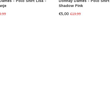
ames - Polo Shirt Lisa -
Donnay Dames - Polo Shirt 
anje
Shadow Pink
€5,00
9,99
€19,99