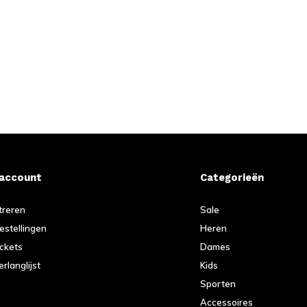
 account
Categorieën
treren
Sale
bestellingen
Heren
ickets
Dames
erlanglijst
Kids
Sporten
Accessoires