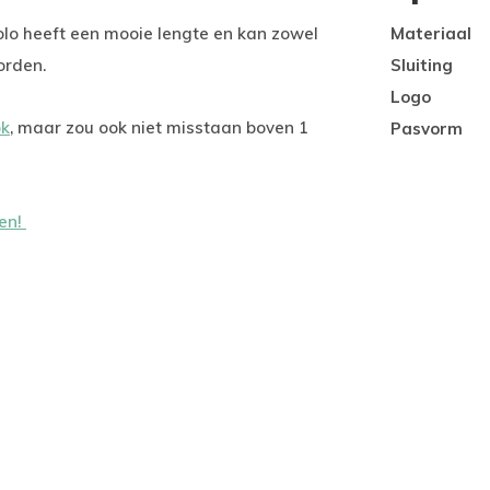
olo heeft een mooie lengte en kan zowel
Materiaal
orden.
Sluiting
Logo
ok
, maar zou ook niet misstaan boven 1
Pasvorm
ren!