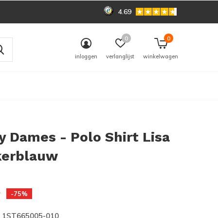
4.69
0
0
inloggen
verlanglijst
winkelwagen
 Dames - Polo Shirt Lisa
kerblauw
0)
9
-75%
1ST665005-010