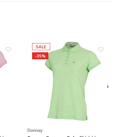
SALE
-35%
Donnay