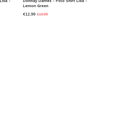
Lisa -
Donnay Dames - Polo Shirt Lisa -
Lemon Green
€12,99
€19,99