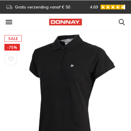
s!
Gratis verzending vanaf € 50
4.69
Gratis omruilen
SALE
-75%