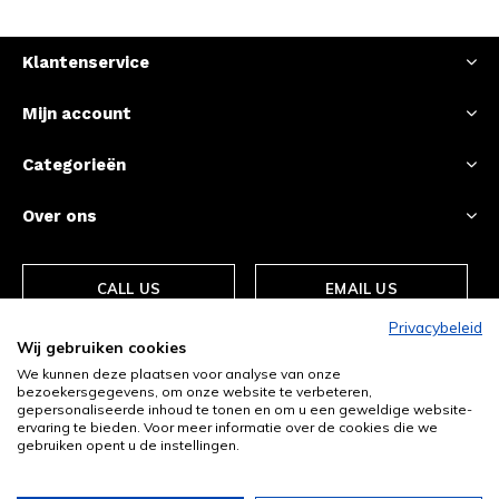
Klantenservice
Mijn account
Categorieën
Over ons
CALL US
EMAIL US
Privacybeleid
Wij gebruiken cookies
We kunnen deze plaatsen voor analyse van onze
bezoekersgegevens, om onze website te verbeteren,
gepersonaliseerde inhoud te tonen en om u een geweldige website-
ervaring te bieden. Voor meer informatie over de cookies die we
gebruiken opent u de instellingen.
© Copyright
2026
- Theme By
DMWS
-
RSS-feed