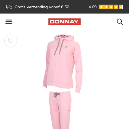
s!
Gratis verzending vanaf € 50
4.69
Gratis omruilen