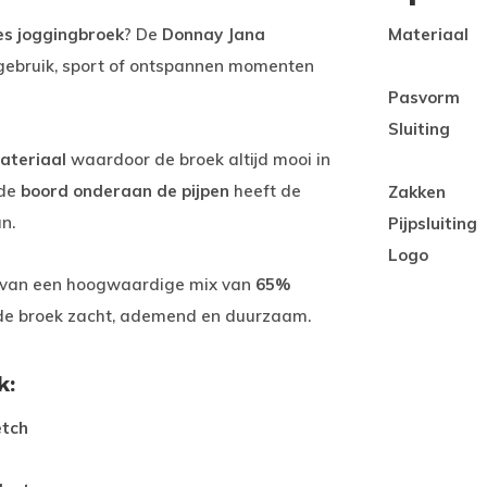
es joggingbroek
? De
Donnay Jana
Materiaal
 gebruik, sport of ontspannen momenten
Pasvorm
Sluiting
ateriaal
waardoor de broek altijd mooi in
 de
boord onderaan de pijpen
heeft de
Zakken
n.
Pijpsluiting
Logo
 van een hoogwaardige mix van
65%
 de broek zacht, ademend en duurzaam.
k:
etch