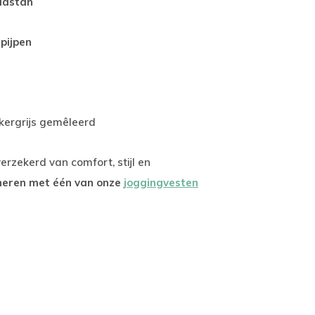
lastan
pijpen
nkergrijs gemêleerd
erzekerd van comfort, stijl en
neren met één van onze
joggingvesten