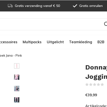
Gratis verzending vanaf € 50
Gratis omruilen
ccessoires
Multipacks
Uitgelicht
Teamkleding
B2B
ek Jana - Pink
Donna
Joggin
(
€39,99
Artikelcode: