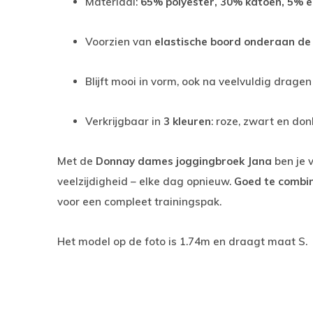
Materiaal:
65% polyester, 30% katoen, 5% e
Voorzien van
elastische boord onderaan de 
Blijft mooi in vorm, ook na veelvuldig dragen
Verkrijgbaar in
3 kleuren
: roze, zwart en do
Met de
Donnay dames joggingbroek Jana
ben je v
veelzijdigheid – elke dag opnieuw.
Goed te combi
voor een compleet trainingspak.
Het model op de foto is 1.74m en draagt maat S.