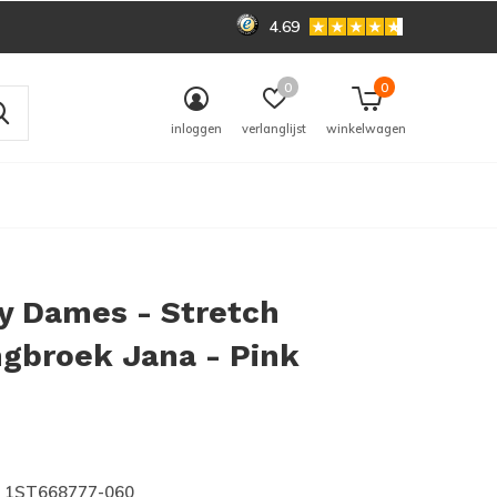
4.69
0
0
inloggen
verlanglijst
winkelwagen
y Dames - Stretch
gbroek Jana - Pink
0)
1ST668777-060