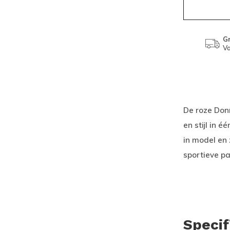
Gr
Va
De roze Don
en stijl in é
in model en
sportieve p
Specif