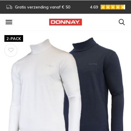
s!
Gratis verzending vanaf € 50
4.69
Gratis omruilen
2-PACK