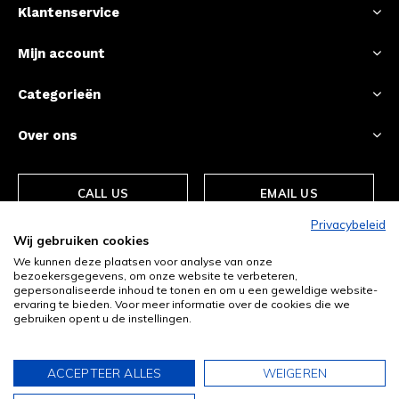
Klantenservice
Mijn account
Categorieën
Over ons
CALL US
EMAIL US
Privacybeleid
Wij gebruiken cookies
We kunnen deze plaatsen voor analyse van onze
bezoekersgegevens, om onze website te verbeteren,
gepersonaliseerde inhoud te tonen en om u een geweldige website-
ervaring te bieden. Voor meer informatie over de cookies die we
gebruiken opent u de instellingen.
© Copyright
2026
- Theme By
DMWS
-
RSS-feed
ACCEPTEER ALLES
WEIGEREN