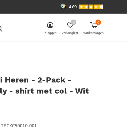
4.69
0
0
inloggen
verlanglijst
winkelwagen
 Heren - 2-Pack -
ly - shirt met col - Wit
0)
2PCKC50010-001