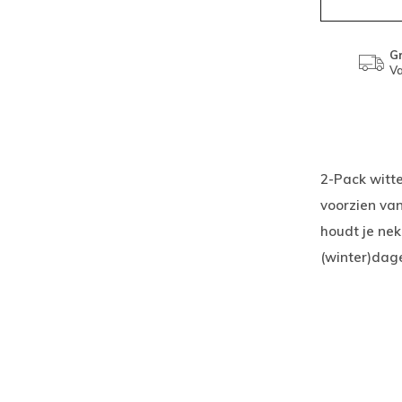
Gr
Va
2-Pack witte
voorzien van
houdt je nek
(winter)dag