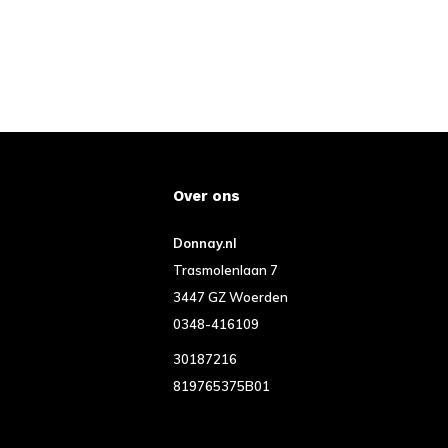
Over ons
Donnay.nl
Trasmolenlaan 7
3447 GZ Woerden
0348-416109
30187216
819765375B01