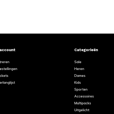
 account
Categorieën
treren
Sale
bestellingen
Heren
ickets
Dames
erlanglijst
Kids
Sporten
Accessoires
Multipacks
Uitgelicht