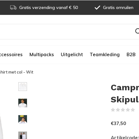
Gratis verzending vanaf € 50
Gratis omruilen
ccessoires
Multipacks
Uitgelicht
Teamkleding
B2B
hirt met col - Wit
Campri
Skipul
(
€37,50
Artikelcode: