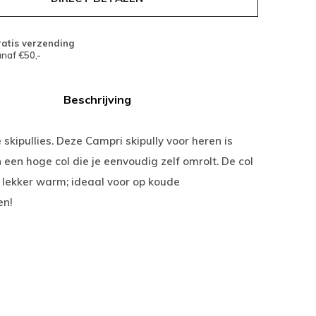
atis verzending
naf €50,-
Beschrijving
 skipullies. Deze Campri skipully voor heren is
 een hoge col die je eenvoudig zelf omrolt. De col
 lekker warm; ideaal voor op koude
en!