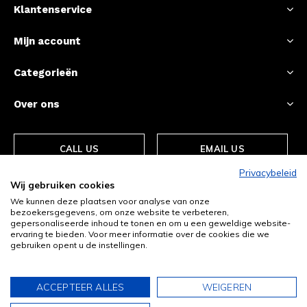
Klantenservice
Mijn account
Categorieën
Over ons
CALL US
EMAIL US
Privacybeleid
Wij gebruiken cookies
We kunnen deze plaatsen voor analyse van onze
bezoekersgegevens, om onze website te verbeteren,
gepersonaliseerde inhoud te tonen en om u een geweldige website-
ervaring te bieden. Voor meer informatie over de cookies die we
gebruiken opent u de instellingen.
© Copyright
2026
- Theme By
DMWS
-
RSS-feed
ACCEPTEER ALLES
WEIGEREN