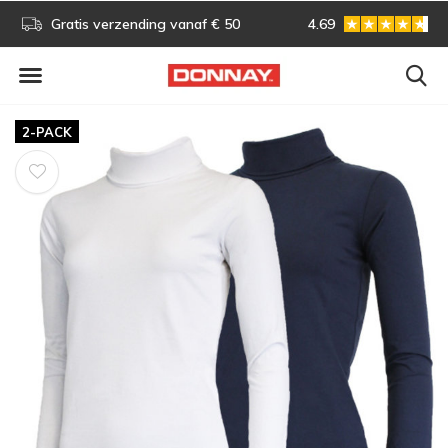
s!
Gratis verzending vanaf € 50
4.69
Gratis omruilen
2-PACK