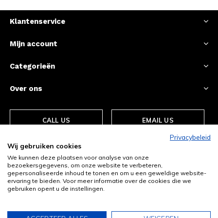
Klantenservice
Mijn account
Categorieën
Over ons
CALL US
EMAIL US
Privacybeleid
Wij gebruiken cookies
We kunnen deze plaatsen voor analyse van onze
bezoekersgegevens, om onze website te verbeteren,
gepersonaliseerde inhoud te tonen en om u een geweldige website-
ervaring te bieden. Voor meer informatie over de cookies die we
gebruiken opent u de instellingen.
© Copyright
2026
- Theme By
DMWS
-
RSS-feed