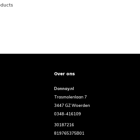
oducts
Over ons
Donnay.nl
Trasmolenlaan 7
3447 GZ Woerden
0348-416109
30187216
819765375B01