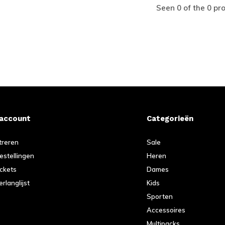
Seen 0 of the 0 pr
 account
Categorieën
treren
Sale
bestellingen
Heren
ickets
Dames
erlanglijst
Kids
Sporten
Accessoires
Multipacks