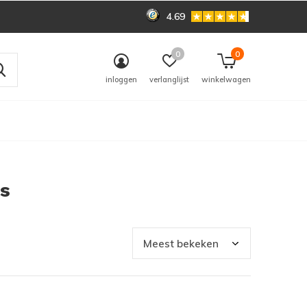
4.69
0
0
inloggen
verlanglijst
winkelwagen
s