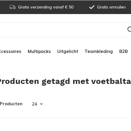
Gratis verzending vanaf € 50
Gratis omruilen
ccessoires
Multipacks
Uitgelicht
Teamkleding
B2B
Producten getagd met voetbalta
 Producten