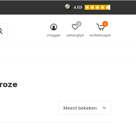
4.69
0
0
inloggen
verlanglijst
winkelwagen
roze