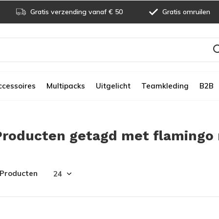
Gratis verzending vanaf € 50
Gratis omruilen
ccessoires
Multipacks
Uitgelicht
Teamkleding
B2B
Producten getagd met flamingo 
 Producten