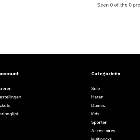
Seen 0 of the 0 pr
 account
Categorieën
treren
Sale
bestellingen
Heren
ickets
Dames
erlanglijst
Kids
Sporten
Accessoires
Multipacks