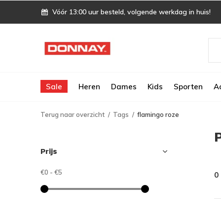
Vóór 13:00 uur besteld, volgende werkdag in huis!
Sale
Heren
Dames
Kids
Sporten
A
Terug naar overzicht
Tags
flamingo roze
Prijs
€0
-
€5
0