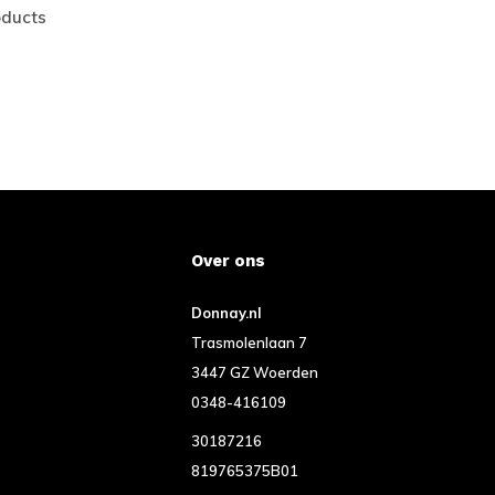
oducts
Over ons
Donnay.nl
Trasmolenlaan 7
3447 GZ Woerden
0348-416109
30187216
819765375B01