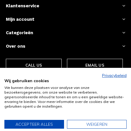
Klantenservice
Mijn account
Categorieën
Over ons
CALL US
EMAIL US
Privacybeleid
Wij gebruiken cookies
We kunnen deze plaatsen voor analyse van onze
bezoekersgegevens, om onze website te verbeteren,
gepersonaliseerde inhoud te tonen en om u een geweldige website-
ervaring te bieden. Voor meer informatie over de cookies die we
gebruiken opent u de instellingen.
© Copyright
2026
- Theme By
DMWS
-
RSS-feed
ACCEPTEER ALLES
WEIGEREN