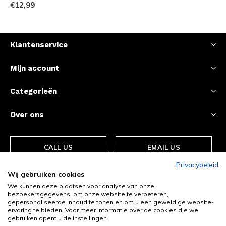
€12,99
Klantenservice
Mijn account
Categorieën
Over ons
CALL US
EMAIL US
Privacybeleid
Wij gebruiken cookies
We kunnen deze plaatsen voor analyse van onze
bezoekersgegevens, om onze website te verbeteren,
gepersonaliseerde inhoud te tonen en om u een geweldige website-
ervaring te bieden. Voor meer informatie over de cookies die we
gebruiken opent u de instellingen.