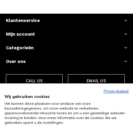
Klantenservice
Mijn account
Categorieën
Over ons
CALL US
EMAIL US
Privacybeleid
Wij gebruiken cookies
We kunnen deze plaatsen voor analyse van onze
bezoekersgegevens, om onze website te verbeteren,
gepersonaliseerde inhoud te tonen en om u een geweldige website-
ervaring te bieden. Voor meer informatie over de cookies die we
gebruiken opent u de instellingen.