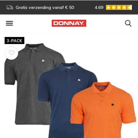
s!
Gratis verzending vanaf € 50
4.69
Gratis omruilen
3-PACK