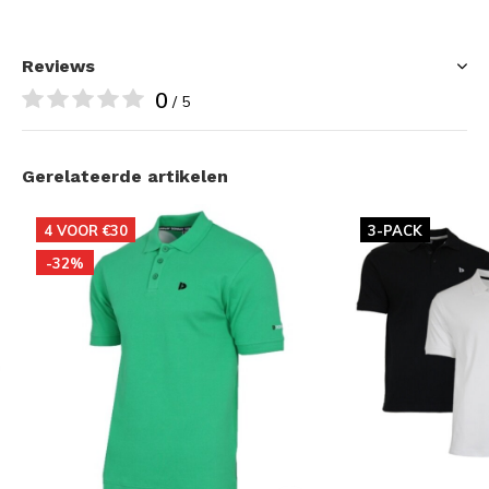
Reviews
0
/ 5
Gerelateerde artikelen
4 VOOR €30
3-PACK
-32%