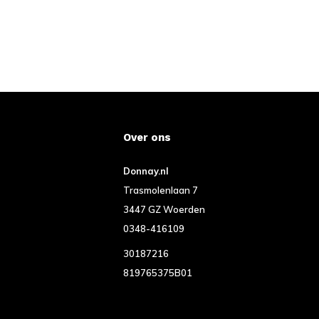
Over ons
Donnay.nl
Trasmolenlaan 7
3447 GZ Woerden
0348-416109
30187216
819765375B01