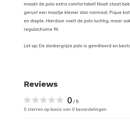
maakt de polo extra comfortabel! Noah staat be
gerust een maatje kleiner dan normaal. Pique kato
en diepte. Hierdoor voelt de polo luchtig, maar oo
regular/ruime fit.
Let op: De donkergrijze polo is gemêleerd en bes
Reviews
0
/ 5
0 sterren op basis van 0 beoordelingen