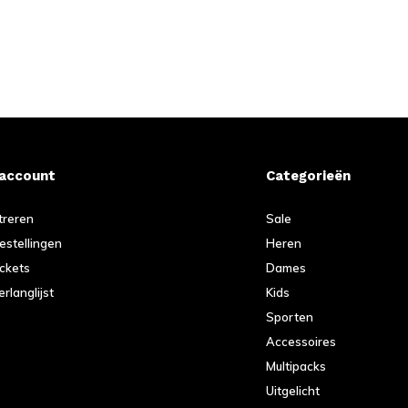
 account
Categorieën
treren
Sale
bestellingen
Heren
ickets
Dames
erlanglijst
Kids
Sporten
Accessoires
Multipacks
Uitgelicht