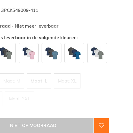
3PCK549009-411
rraad
- Niet meer leverbaar
is leverbaar in de volgende kleuren:
Maat: M
Maat: L
Maat: XL
Maat: 3XL
NIET OP VOORRAAD