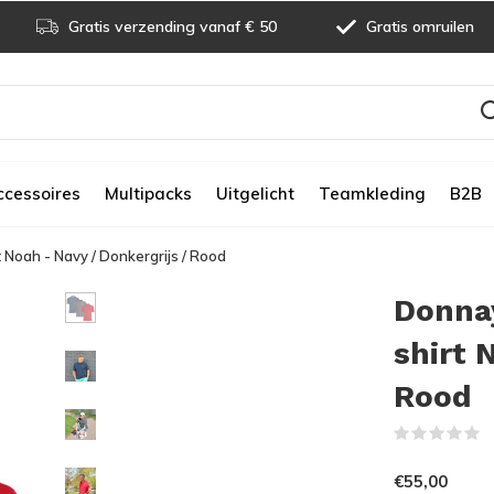
Gratis verzending vanaf € 50
Gratis omruilen
ccessoires
Multipacks
Uitgelicht
Teamkleding
B2B
 Noah - Navy / Donkergrijs / Rood
Donnay
shirt 
Rood
(
€55,00