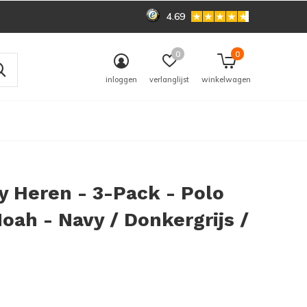
4.69
0
0
inloggen
verlanglijst
winkelwagen
 Heren - 3-Pack - Polo
Noah - Navy / Donkergrijs /
0)