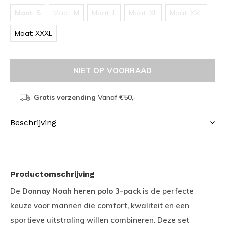
Maat: S
Maat: M
Maat: L
Maat: XL
Maat: XXL
Maat: XXXL
NIET OP VOORRAAD
Gratis verzending
Vanaf €50,-
Beschrijving
Productomschrijving
De
Donnay Noah heren polo 3-pack
is de perfecte
keuze voor mannen die comfort, kwaliteit en een
sportieve uitstraling willen combineren. Deze set