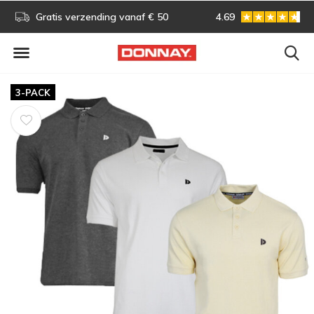
s!
Gratis verzending vanaf € 50
4.69
Gratis omruilen
3-PACK