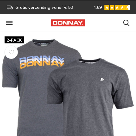
s!
Gratis verzending vanaf € 50
4.69
Gratis omruilen
2-PACK