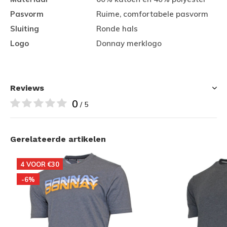
Pasvorm
Ruime, comfortabele pasvorm
Sluiting
Ronde hals
Logo
Donnay merklogo
Reviews
0
/ 5
Gerelateerde artikelen
4 VOOR €30
-6%