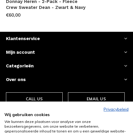
Donnay Heren - 2-Pack - Fleece
Crew Sweater Dean - Zwart & Navy
€60,00
Klantenservice
Mijn account
Categorieën
Over ons
CALL US
EMAIL US
Privacybeleid
Wij gebruiken cookies
We kunnen deze plaatsen voor analyse van onze
bezoekersgegevens, om onze website te verbeteren,
gepersonaliseerde inhoud te tonen en om u een geweldige website-