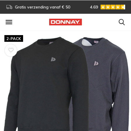
s!
Gratis verzending vanaf € 50
4.69
Gratis omruilen
2-PACK