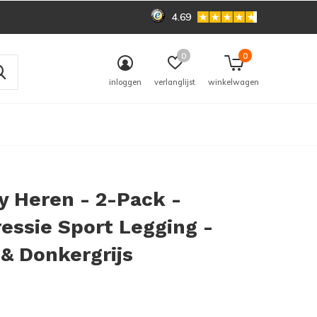
4.69
0
0
inloggen
verlanglijst
winkelwagen
 Heren - 2-Pack -
ssie Sport Legging -
& Donkergrijs
0)