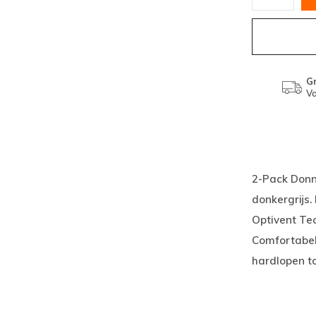
Gr
Va
2-Pack Donn
donkergrijs
Optivent Tec
Comfortabel 
hardlopen to