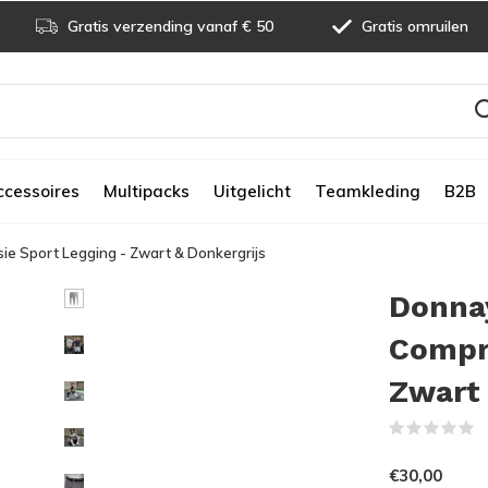
Gratis verzending vanaf € 50
Gratis omruilen
ccessoires
Multipacks
Uitgelicht
Teamkleding
B2B
e Sport Legging - Zwart & Donkergrijs
Donnay
Compre
Zwart 
(
€30,00