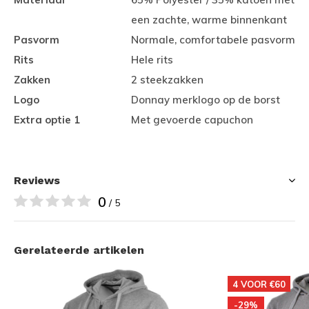
een zachte, warme binnenkant
Pasvorm
Normale, comfortabele pasvorm
Rits
Hele rits
Zakken
2 steekzakken
Logo
Donnay merklogo op de borst
Extra optie 1
Met gevoerde capuchon
Reviews
0
/ 5
Gerelateerde artikelen
4 VOOR €60
-29%