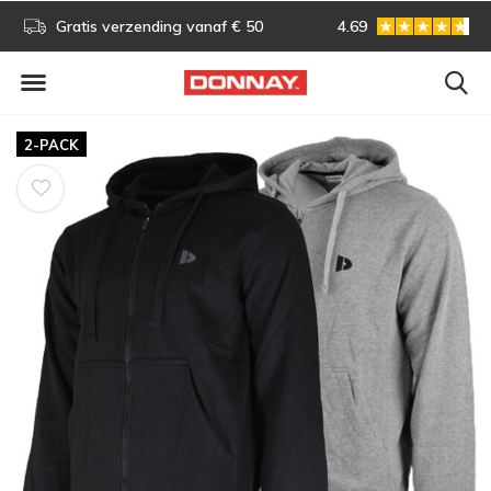
s!
Gratis verzending vanaf € 50
4.69
Gratis omruilen
2-PACK