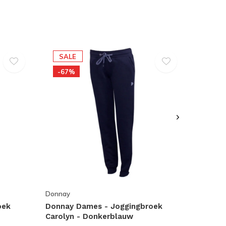
SALE
-67%
Donnay
oek
Donnay Dames - Joggingbroek
Carolyn - Donkerblauw