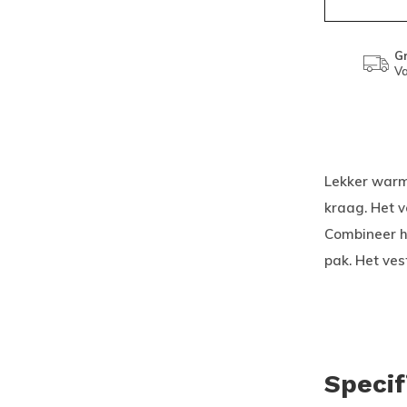
Gr
Va
Lekker warm
kraag. Het v
Combineer h
pak. Het ves
Specif