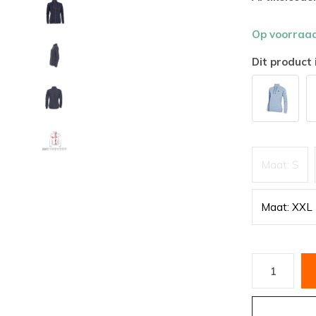
Op voorraa
Dit product 
Maat: S
Maat: XXL