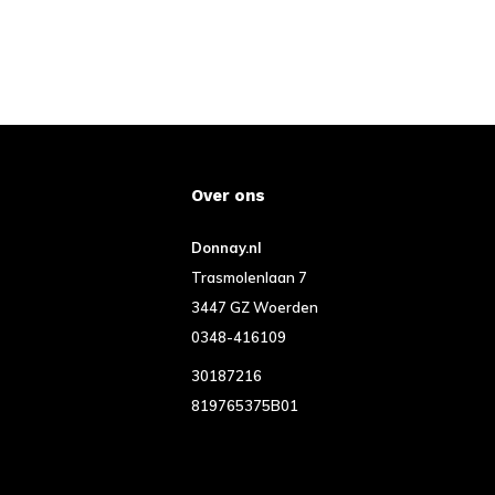
Over ons
Donnay.nl
Trasmolenlaan 7
3447 GZ Woerden
0348-416109
30187216
819765375B01