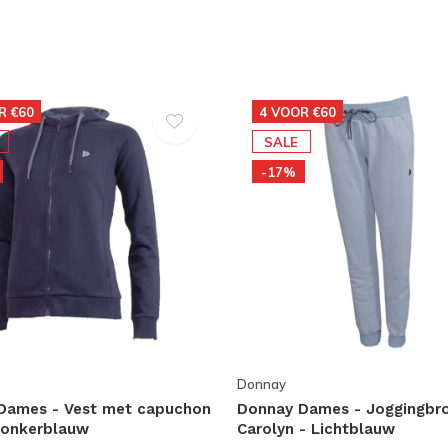
R €60
4 VOOR €60
SALE
-17%
Donnay
Dames - Vest met capuchon
Donnay Dames - Joggingbr
Donkerblauw
Carolyn - Lichtblauw