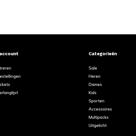
 account
Categorieën
treren
Sale
bestellingen
Heren
ickets
Dames
erlanglijst
Kids
Sporten
Accessoires
Multipacks
Uitgelicht