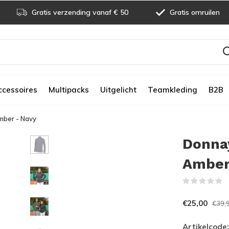
Gratis verzending vanaf € 50
Gratis omruilen
ccessoires
Multipacks
Uitgelicht
Teamkleding
B2B
mber - Navy
Donna
Amber
(
€25,00
€39,
Artikelcode: