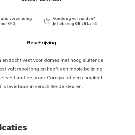
atis verzending
Vandaag verzonden?
naf €50,-
Je hebt nog
06 : 51 :
49
Beschrijving
 en zacht vest voor dames met hoog sluitende
est valt mooi lang en heeft een mooie belijning.
et vest met de broek Carolyn tot een compleet
t is leverbaar in verschillende kleuren.
icaties