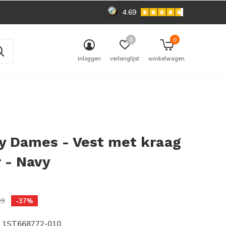
4.69
0
0
inloggen
verlanglijst
winkelwagen
y Dames - Vest met kraag
 - Navy
0)
99
-37%
1ST668772-010