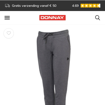
s!
Gratis verzending vanaf € 50
4.69
Gratis omruilen