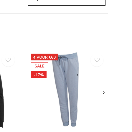
4 VOOR €60
SALE
-17%