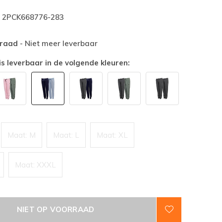
2PCK668776-283
rraad
- Niet meer leverbaar
is leverbaar in de volgende kleuren:
Maat: M
Maat: L
Maat: XL
Maat: XXXL
NIET OP VOORRAAD