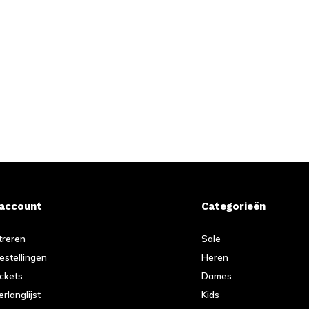
 account
Categorieën
treren
Sale
bestellingen
Heren
ickets
Dames
erlanglijst
Kids