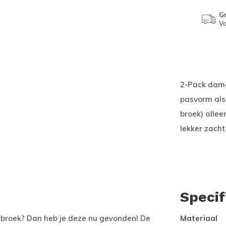
Gr
Va
2-Pack dame
pasvorm als
broek) alle
lekker zacht
Specif
ingbroek? Dan heb je deze nu gevonden! De
Materiaal