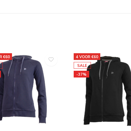
R €60
4 VOOR €60
SALE
-37%