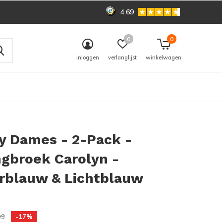
4.69
0
0
inloggen
verlanglijst
winkelwagen
y Dames - 2-Pack -
gbroek Carolyn -
rblauw & Lichtblauw
0)
99
-17%