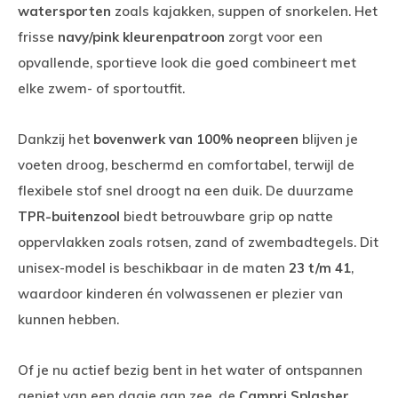
watersporten
zoals kajakken, suppen of snorkelen. Het
frisse
navy/pink kleurenpatroon
zorgt voor een
opvallende, sportieve look die goed combineert met
elke zwem- of sportoutfit.
Dankzij het
bovenwerk van 100% neopreen
blijven je
voeten droog, beschermd en comfortabel, terwijl de
flexibele stof snel droogt na een duik. De duurzame
TPR-buitenzool
biedt betrouwbare grip op natte
oppervlakken zoals rotsen, zand of zwembadtegels. Dit
unisex-model is beschikbaar in de maten
23 t/m 41
,
waardoor kinderen én volwassenen er plezier van
kunnen hebben.
Of je nu actief bezig bent in het water of ontspannen
geniet van een dagje aan zee, de
Campri Splasher